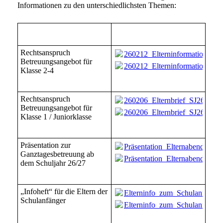
Informationen zu den unterschiedlichsten Themen:
Rechtsanspruch
260212_Elterninformation_2.-
Betreuungsangebot für
260212_Elterninformation_2.-
Klasse 2-4
Rechtsanspruch
260206_Elternbrief_SJ26_27.p
Betreuungsangebot für
260206_Elternbrief_SJ26_27.p
Klasse 1 / Juniorklasse
Präsentation zur
Präsentation_Elternabende_Erst
Ganztagesbetreuung ab
Präsentation_Elternabende_Erst
dem Schuljahr 26/27
„Infoheft“ für die Eltern der
Elterninfo_zum_Schulanfang_
Schulanfänger
Elterninfo_zum_Schulanfang_