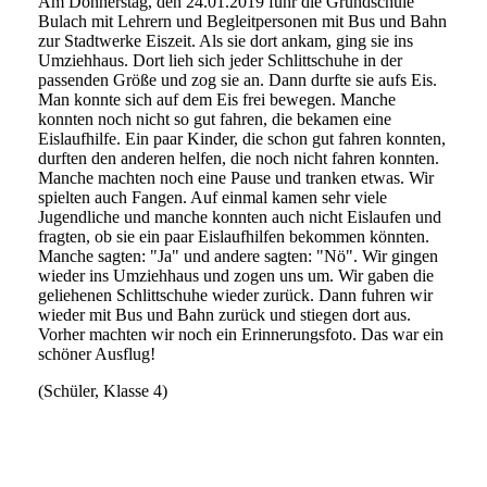
Am Donnerstag, den 24.01.2019 fuhr die Grundschule
Bulach mit Lehrern und Begleitpersonen mit Bus und Bahn
zur Stadtwerke Eiszeit. Als sie dort ankam, ging sie ins
Umziehhaus. Dort lieh sich jeder Schlittschuhe in der
passenden Größe und zog sie an. Dann durfte sie aufs Eis.
Man konnte sich auf dem Eis frei bewegen. Manche
konnten noch nicht so gut fahren, die bekamen eine
Eislaufhilfe. Ein paar Kinder, die schon gut fahren konnten,
durften den anderen helfen, die noch nicht fahren konnten.
Manche machten noch eine Pause und tranken etwas. Wir
spielten auch Fangen. Auf einmal kamen sehr viele
Jugendliche und manche konnten auch nicht Eislaufen und
fragten, ob sie ein paar Eislaufhilfen bekommen könnten.
Manche sagten: "Ja" und andere sagten: "Nö". Wir gingen
wieder ins Umziehhaus und zogen uns um. Wir gaben die
geliehenen Schlittschuhe wieder zurück. Dann fuhren wir
wieder mit Bus und Bahn zurück und stiegen dort aus.
Vorher machten wir noch ein Erinnerungsfoto. Das war ein
schöner Ausflug!
(Schüler, Klasse 4)